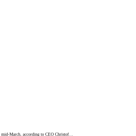
 in mid-March, according to CEO Christof…