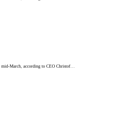
 in mid-March, according to CEO Christof…