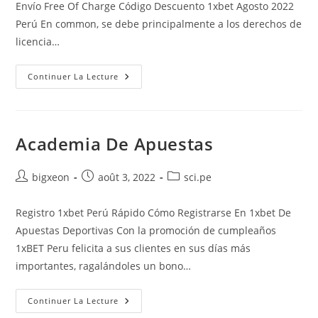
Envío Free Of Charge Código Descuento 1xbet Agosto 2022
Perú En common, se debe principalmente a los derechos de
licencia…
1xbet
Continuer La Lecture
Peru
Apuestas
Deportivas
1xbet
Opiniones
Academia De Apuestas
Auteur/autrice
Publication
Post
bigxeon
août 3, 2022
sci.pe
de
publiée :
category:
la
Registro 1xbet Perú Rápido Cómo Registrarse En 1xbet De
publication :
Apuestas Deportivas Con la promoción de cumpleaños
1xBET Peru felicita a sus clientes en sus días más
importantes, ragalándoles un bono…
Academia
Continuer La Lecture
De