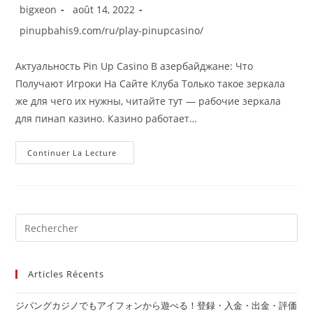
Auteur/autrice
Publication
bigxeon
août 14, 2022
de
publiée :
Post
pinupbahis9.com/ru/play-pinupcasino/
la
category:
publication :
Актуальность Pin Up Casino В азербайджане: Что
Получают Игроки На Сайте Клуба Только такое зеркала
же для чего их нужны, читайте тут — рабочие зеркала
для пинап казино. Казино работает…
Pin
Continuer La Lecture
Up
Casino
️
Официальному
Сайт:
Играть,
Регистрация,
Отзывы
Articles Récents
ジパングカジノでもアイフォンから遊べる！登録・入金・出金・評価