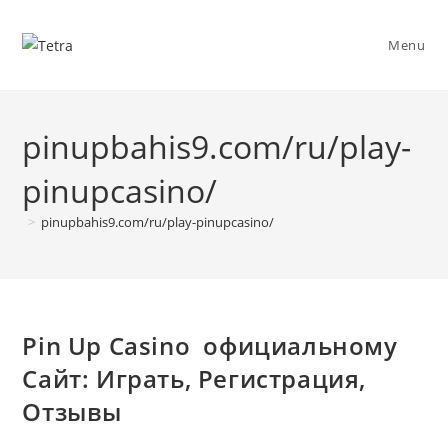
Skip
to
Menu
content
pinupbahis9.com/ru/play-
pinupcasino/
>
pinupbahis9.com/ru/play-pinupcasino/
Pin Up Casino ️ официальному
Сайт: Играть, Регистрация,
Отзывы