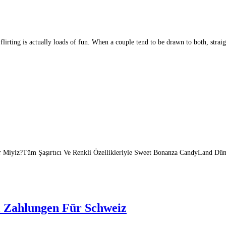
flirting is actually loads of fun. When a couple tend to be drawn to both, strai
ir Miyiz?Tüm Şaşırtıcı Ve Renkli Özellikleriyle Sweet Bonanza CandyLand Dü
l Zahlungen Für Schweiz