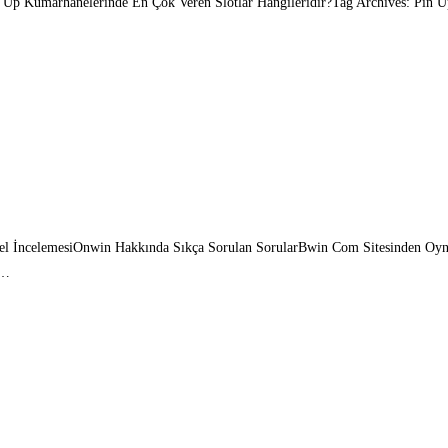
in Up Kumarhanelerinde En Çok Veren Slotlar Hangileridir?Tag Archives: Pin
Genel İncelemesiOnwin Hakkında Sıkça Sorulan SorularBwin Com Sitesinden 
r…