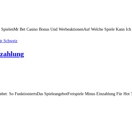
es SpielenMr Bet Casino Bonus Und WerbeaktionenAuf Welche Spiele Kann Ich 
ür Schweiz
nzahlung
nbet: So FunktioniertsDas SpieleangebotFreispiele Minus Einzahlung Für Hot