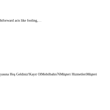
ghtforward acts like fooling,…
nyasına Hoş Geldiniz!Kayıt OlMobilbahis76Müşteri HizmetleriMüşteri