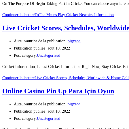
On The Purpose Of Begin Taking Part In Cricket You can choose anywhere be
Continuer la lecture
ToThe Means Play Cricket Newbies Information
Live Cricket Scores, Schedules, Worldwid
Auteur/autrice de la publication :
bigxeon
Publication publiée :
août 10, 2022
Post category:
Uncategorized
Cricket Information, Latest Cricket Information Right Now, Stay Cricket Ra
Continuer la lecture
Live Cricket Scores, Schedules, Worldwide & Home Colle
Online Casino Pin Up Para Için Oyun
Auteur/autrice de la publication :
bigxeon
Publication publiée :
août 10, 2022
Post category:
Uncategorized