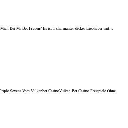
Mich Bei Mr Bet Freuen? Es ist 1 charmanter dicker Liebhaber mit…
 Triple Sevens Vom Vulkanbet CasinoVulkan Bet Casino Freispiele Ohne