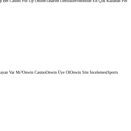
 Up Bet Casino Pin Up OnlineTasarım ÖzellikleriMobilde En Çok Kazanan Pin
Oynayan Var Mı?Onwin CasinoOnwin Üye OlOnwin Site İncelemesiSports