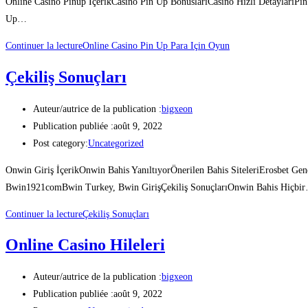
Online Casino Pinup İçerikCasino Pin Up BonuslarıCasino Hızlı DetaylarıP
Up…
Continuer la lecture
Online Casino Pin Up Para Için Oyun
Çekiliş Sonuçları
Auteur/autrice de la publication :
bigxeon
Publication publiée :
août 9, 2022
Post category:
Uncategorized
Onwin Giriş İçerikOnwin Bahis YanıltıyorÖnerilen Bahis SiteleriErosbet 
Bwin1921comBwin Turkey, Bwin GirişÇekiliş SonuçlarıOnwin Bahis Hiçbi
Continuer la lecture
Çekiliş Sonuçları
Online Casino Hileleri
Auteur/autrice de la publication :
bigxeon
Publication publiée :
août 9, 2022