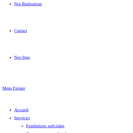
Nos Réalisations
Contact
Nos Sites
Menu
Fermer
Accueil
Services
Fondations spéciales