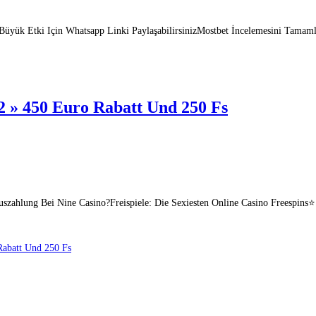
Büyük Etki Için Whatsapp Linki PaylaşabilirsinizMostbet İncelemesini Tama
2 » 450 Euro Rabatt Und 250 Fs
tauszahlung Bei Nine Casino?Freispiele: Die Sexiesten Online Casino Free
Rabatt Und 250 Fs