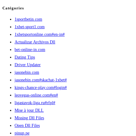
Catégories
1sportbetin.com
1xbet-sport1.com
1xbetsportonline.com#en-in#
Actualizar Archivos Dll
bet-online-in.com
Dating Tips
Driver Updater
jasonebin.com
jasonebin.com#skachat-1xbet#
kings-chance-play.com#login#
leovegas-online.com#en#
ligastavok-liga.ru#rfpl#
Mise à jour DLL
Missing Dll Files
Open Dll Files
pinup.pe