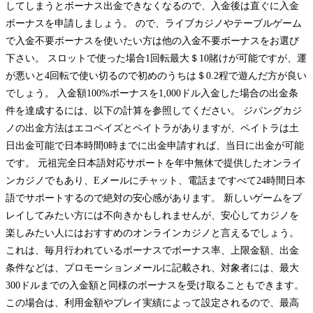
してしまうとボーナス出金できなくなるので、入金後は直ぐに入金
ボーナスを申請しましょう。 ので、ライブカジノやテーブルゲーム
で入金不要ボーナスを使いたい方は他の入金不要ボーナスをお選び
下さい。 スロットで使った場合1回転最大＄10賭けが可能ですが、運
が悪いと4回転で使い切るので初めのうちは＄0.2程で遊んだ方が良い
でしょう。 入金額100%ボーナスを1,000ドル入金した場合の出金条
件を達成するには、以下の計算を参照してください。 ジパングカジ
ノの出金方法はエコペイズとペイトラがありますが、ペイトラは土
日出金可能で日本時間0時までに出金申請すれば、当日に出金が可能
です。 元祖完全日本語対応サポートを年中無休で提供したオンライ
ンカジノでもあり、Eメールにチャット、電話まですべて24時間日本
語でサポートするので絶対の安心感があります。 新しいゲームをプ
レイしてみたい方には不向きかもしれませんが、安心してカジノを
楽しみたい人にはおすすめのオンラインカジノと言えるでしょう。
これは、毎月行われているボーナスでボーナス率、上限金額、出金
条件などは、プロモーションメールに記載され、対象者には、最大
300ドルまでの入金額と同様のボーナスを受け取ることもできます。
この場合は、利用金額やプレイ実績によって設定されるので、最高