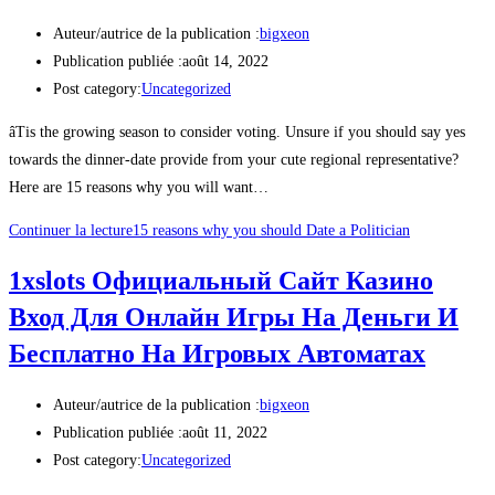
Auteur/autrice de la publication :
bigxeon
Publication publiée :
août 14, 2022
Post category:
Uncategorized
âTis the growing season to consider voting. Unsure if you should say yes
towards the dinner-date provide from your cute regional representative?
Here are 15 reasons why you will want…
Continuer la lecture
15 reasons why you should Date a Politician
1xslots Официальный Сайт Казино
Вход Для Онлайн Игры На Деньги И
Бесплатно На Игровых Автоматах
Auteur/autrice de la publication :
bigxeon
Publication publiée :
août 11, 2022
Post category:
Uncategorized