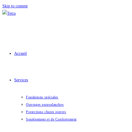
Skip to content
Accueil
Services
Fondations spéciales
Ouvrages paravalanches
Protections chutes pierres
Soutènement et de Confortement