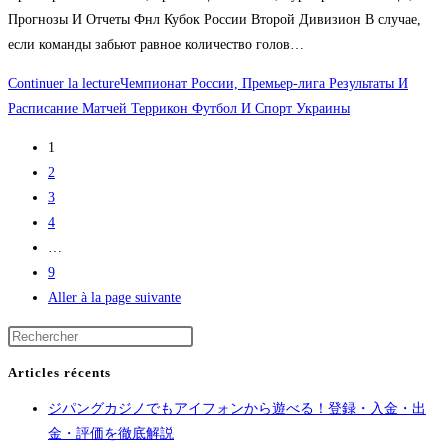
Прогнозы И Отчеты Фнл Кубок России Второй Дивизион В случае,
если команды забьют равное количество голов…
Continuer la lecture
Чемпионат России, Премьер-лига Результаты И
Расписание Матчей Террикон Футбол И Спорт Украины
1
2
3
4
…
9
Aller à la page suivante
Articles récents
ジパングカジノでもアイフォンから遊べる！登録・入金・出
金・評価を徹底解説