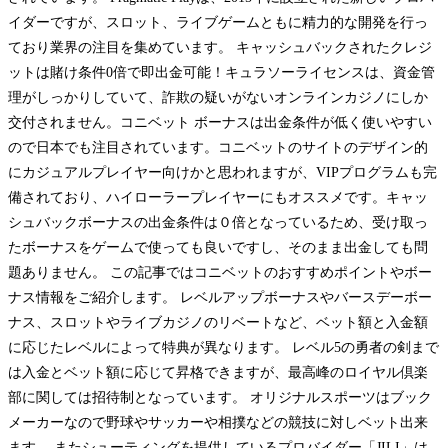
イダーですが、スロット、ライブゲームともに精力的な開発を行っ
ており業界の注目を集めています。 キャッシュバックされたクレジ
ットは賭け条件0倍で即出金可能！キュラソーライセンスは、資金管
理がしっかりしていて、詐欺の疑いがないオンラインカジノにしか
交付されません。コニベット ボーナスは出金条件が低く使いやすい
ので日本でも注目されています。コニベットのサイトのデザイン的
にカジュアルプレイヤー向けかと思われますが、VIPプログラムも完
備されており、ハイローラープレイヤーにもオススメです。キャッ
シュバックボーナスの出金条件は０倍となっているため、受け取っ
たボーナスをゲームで使っても良いですし、そのまま出金しても問
題ありません。 この記事ではコニベットのおすすめポイントやボー
ナス情報をご紹介します。 レベルアップボーナスやバースデーボー
ナス、スロットやライブカジノのリベートなど、ベット額と入金額
に応じたレベルによって特典が異なります。 レベル5の勇者の剣まで
は入金とベット額に応じて昇格できますが、最高峰のロイヤル倶楽
部に関しては招待制となっています。 オリジナルスポーツはブック
メーカーなので野球やサッカーや相撲などの競技に対しベット出来
ます。 またシューティングを提供しているプロバイダー「JILI」は