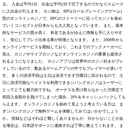
る。 入金は平均1分、出金は平均2分で完了するのでかなりスムーズ
に入出金が行えます。 カジ旅は、RPG(ロールプレーイングゲーム)
型のオンラインカジノで、RPGのストーリーに沿ってカジノを進め
ていくコンセプトが日本からも大人気となっています。 また、基本
的なサービスの質が高く、有名であるがゆえに情報も手に入りやす
く、安心してプレイ出来る事が特徴となります。 また、2008年から
オンラインサービスを開始しており、これまでのブックメーカーに
加え、カジノやライブカジノなどオンラインカジノの要素も提供さ
れるようになりました。 カジノアプリは世界中のカジノ好きがプレ
イしているので、数あるゲームアプリの中でもプレイヤーが多いで
す。 多くの決済手段は土日は決済できず月曜日に回されるので、土
日に決済可能なペイトラを利用できるジパングカジノはユーザーに
とってとても魅力的ですね。 ボーナスを受け取らなかった方限定で
初回入金額分を負けてしまった場合、20%をキャッシュバックしても
らえます。 オンラインカジノを始めて見ようと考えている方は、ま
ずジパングカジノで無料ゲームを体験してみてはいかがでしょう
か。 登録などはそれほど難しくありませんが、分からないことがあ
る場合は、日本語サポートに連絡すれば丁寧に教えてくれます。 ま