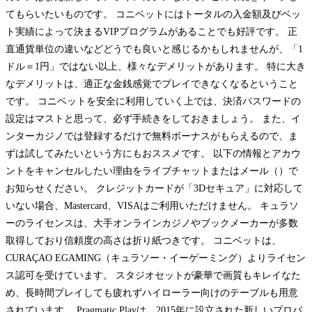
てもらいたいものです。 コニベットにはトータルの入金額及びベッ
ト実績によって決まるVIPプログラムがあることでも好評です。 正
直通貨単位の違いなどどうでも良いと感じるかもしれませんが、「1
ドル＝1円」ではない以上、様々なデメリットがあります。 特に大き
なデメリットは、適正な金銭感覚でプレイできなくなるということ
です。 コニベットを安全に利用していく上では、決済パスワードの
設定はマストと思って、必ず手続きをしておきましょう。 また、イ
ンターカジノでは登録するだけで無料ボーナスがもらえるので、ま
ずは試してみたいという方にもおススメです。 以下の情報とアカウ
ントをキャンセルしたい理由をライブチャットまたはメール（）で
お知らせください。 クレジットカードが「3Dセキュア」に対応して
いない場合、Mastercard、VISAはご利用いただけません。 キュラソ
ーのライセンスは、大手オンラインカジノやブックメーカーが多数
取得しており信頼度の高さは折り紙つきです。 コニベットは、
CURAÇAO EGAMING（キュラソー・イーゲーミング）よりライセン
ス認可を受けています。 スタジオセットが豪華で画質もキレイなた
め、長時間プレイしても疲れずハイローラー向けのテーブルも用意
されています。 Pragmatic Playは、2015年に設立された新しいプロバ