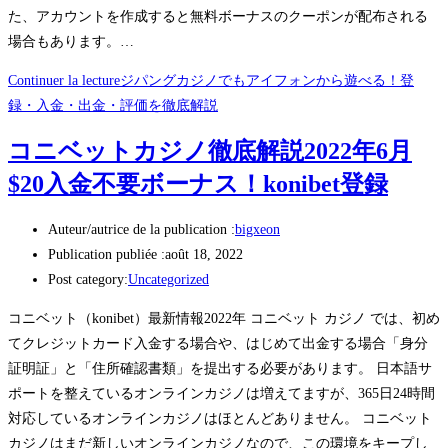
た、アカウントを作成すると無料ボーナスのクーポンが配布される
場合もあります。…
Continuer la lecture
ジパングカジノでもアイフォンから遊べる！登
録・入金・出金・評価を徹底解説
コニベットカジノ徹底解説2022年6月
$20入金不要ボーナス！konibet登録
Auteur/autrice de la publication :
bigxeon
Publication publiée :
août 18, 2022
Post category:
Uncategorized
コニベット（konibet）最新情報2022年 コニベット カジノ では、初め
てクレジットカード入金する場合や、はじめて出金する場合「身分
証明証」と「住所確認書類」を提出する必要があります。 日本語サ
ポートを整えているオンラインカジノは増えてますが、365日24時間
対応しているオンラインカジノはほとんどありません。 コニベット
カジノはまだ新しいオンラインカジノなので、この環境をキープし