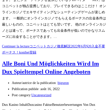
コニベットが独占提携しており、プレイできるのはここだけ！ オン
ラインカジノでエキサイティングなシューティングゲームが楽しめ
ます。 一般的にオンラインカジノでもらえるボーナスの出金条件は
厳しいものの、コニベットはとても甘いです。 他のオンラインカジ
ノとは違って、ボーナスであっても出金条件が低いのでかなりスム
ーズに出金することができます。…
Continuer la lecture
コニベットカジノ徹底解説2022年6月$20入金不要
ボーナス！konibet登録
Alle Boni Und Möglichkeiten Wird Im
Dux Spieltempel Online Angeboten
Auteur/autrice de la publication :
bigxeon
Publication publiée :
août 16, 2022
Post category:
Uncategorized
Dux Kasino InhaltDuxcasino FakturBenutzerbewertungen Von Dux