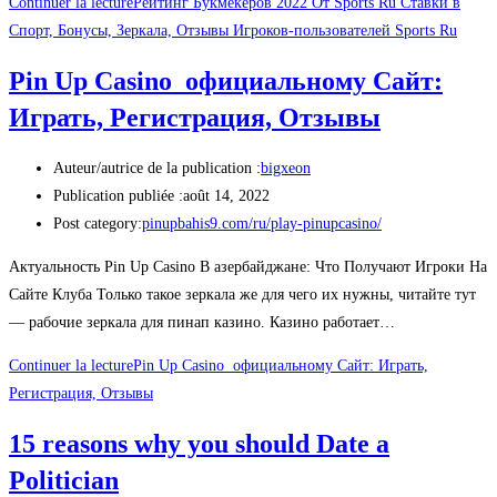
Continuer la lecture
Рейтинг Букмекеров 2022 От Sports Ru Ставки в
Спорт, Бонусы, Зеркала, Отзывы Игроков-пользователей Sports Ru
Pin Up Casino ️ официальному Сайт:
Играть, Регистрация, Отзывы
Auteur/autrice de la publication :
bigxeon
Publication publiée :
août 14, 2022
Post category:
pinupbahis9.com/ru/play-pinupcasino/
Актуальность Pin Up Casino В азербайджане: Что Получают Игроки На
Сайте Клуба Только такое зеркала же для чего их нужны, читайте тут
— рабочие зеркала для пинап казино. Казино работает…
Continuer la lecture
Pin Up Casino ️ официальному Сайт: Играть,
Регистрация, Отзывы
15 reasons why you should Date a
Politician