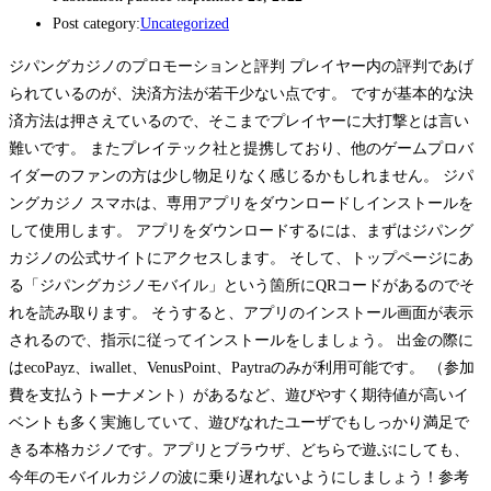
Post category:
Uncategorized
ジパングカジノのプロモーションと評判 プレイヤー内の評判であげ
られているのが、決済方法が若干少ない点です。 ですが基本的な決
済方法は押さえているので、そこまでプレイヤーに大打撃とは言い
難いです。 またプレイテック社と提携しており、他のゲームプロバ
イダーのファンの方は少し物足りなく感じるかもしれません。 ジパ
ングカジノ スマホは、専用アプリをダウンロードしインストールを
して使用します。 アプリをダウンロードするには、まずはジパング
カジノの公式サイトにアクセスします。 そして、トップページにあ
る「ジパングカジノモバイル」という箇所にQRコードがあるのでそ
れを読み取ります。 そうすると、アプリのインストール画面が表示
されるので、指示に従ってインストールをしましょう。 出金の際に
はecoPayz、iwallet、VenusPoint、Paytraのみが利用可能です。 （参加
費を支払うトーナメント）があるなど、遊びやすく期待値が高いイ
ベントも多く実施していて、遊びなれたユーザでもしっかり満足で
きる本格カジノです。アプリとブラウザ、どちらで遊ぶにしても、
今年のモバイルカジノの波に乗り遅れないようにしましょう！参考