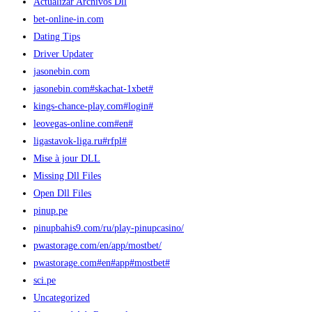
Actualizar Archivos Dll
bet-online-in.com
Dating Tips
Driver Updater
jasonebin.com
jasonebin.com#skachat-1xbet#
kings-chance-play.com#login#
leovegas-online.com#en#
ligastavok-liga.ru#rfpl#
Mise à jour DLL
Missing Dll Files
Open Dll Files
pinup.pe
pinupbahis9.com/ru/play-pinupcasino/
pwastorage.com/en/app/mostbet/
pwastorage.com#en#app#mostbet#
sci.pe
Uncategorized