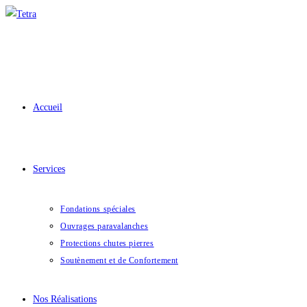
Skip
to
content
Accueil
Services
Fondations spéciales
Ouvrages paravalanches
Protections chutes pierres
Soutènement et de Confortement
Nos Réalisations