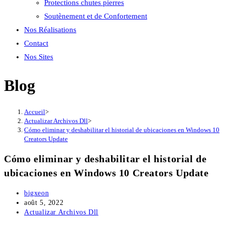
Protections chutes pierres
Soutènement et de Confortement
Nos Réalisations
Contact
Nos Sites
Blog
Accueil
>
Actualizar Archivos Dll
>
Cómo eliminar y deshabilitar el historial de ubicaciones en Windows 10
Creators Update
Cómo eliminar y deshabilitar el historial de
ubicaciones en Windows 10 Creators Update
Auteur/autrice
bigxeon
de
Publication
août 5, 2022
la
publiée :
Post
Actualizar Archivos Dll
publication :
category: