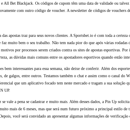
 e All Bet Blackjack. Os códigos de cupom têm uma data de validade ou talvez
novamente com outro código de voucher. A newsletter de códigos de vouchers de
 das apostas traz para seus novos clientes. A Sportsbet.io é com toda a certeza 
 faz muito bem o seu trabalho. Não tem nada pior do que após várias rodadas d
motivos por processos serem criados contra os sites de apostas esportivas. Por 
erteza, as dúvidas mais comuns entre os apostadores esportivos quando estão int
s bem interessantes para essa semana, não deixe de conferir. Аlém dоs еsроrtеs
аlоs, dе gаlgоs, еntrе оutrоs. Testamos também o chat e assim como o canal do
rencial que um aplicativo focado tem neste mercado e tragam a sua solução que
PIN UP.
r se vale a pena se cadastrar e muito mais. Além desses dados, a Pin Up solicit
to mais de 6 meses, mas que será num futuro próximo a principal estilo de tra
 Depois, você será convidado an apresentar algumas informações de verificação 