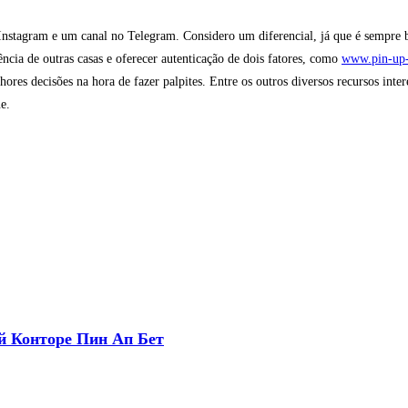
e Instagram e um canal no Telegram. Considero um diferencial, já que é sempre
ência de outras casas e oferecer autenticação de dois fatores, como
www.pin-up-
ores decisões na hora de fazer palpites. Entre os outros diversos recursos inter
e.
й Конторе Пин Ап Бет