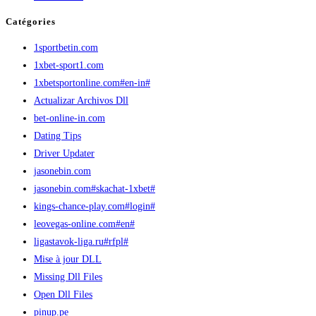
Catégories
1sportbetin.com
1xbet-sport1.com
1xbetsportonline.com#en-in#
Actualizar Archivos Dll
bet-online-in.com
Dating Tips
Driver Updater
jasonebin.com
jasonebin.com#skachat-1xbet#
kings-chance-play.com#login#
leovegas-online.com#en#
ligastavok-liga.ru#rfpl#
Mise à jour DLL
Missing Dll Files
Open Dll Files
pinup.pe