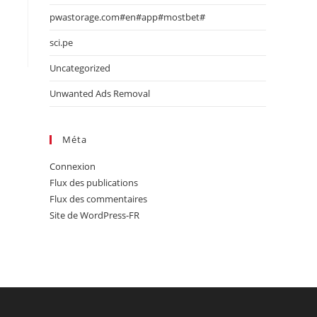
pwastorage.com#en#app#mostbet#
sci.pe
Uncategorized
Unwanted Ads Removal
Méta
Connexion
Flux des publications
Flux des commentaires
Site de WordPress-FR