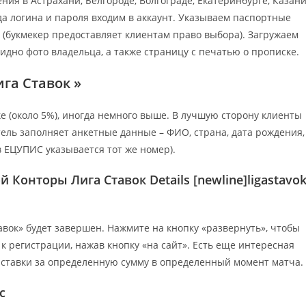
ния в Астрахани, Белгороде, Волгограде, Екатеринбурге, Казани
ода логина и пароля входим в аккаунт. Указываем паспортные
букмекер предоставляет клиентам право выбора). Загружаем
идно фото владельца, а также страницу с печатью о прописке.
га Ставок »
 (около 5%), иногда немного выше. В лучшую сторону клиенты
ель заполняет анкетные данные – ФИО, страна, дата рождения,
в ЕЦУПИС указывается тот же номер).
Конторы Лига Ставок Details [newline]ligastavo
авок» будет завершен. Нажмите на кнопку «развернуть», чтобы
к регистрации, нажав кнопку «на сайт». Есть еще интересная
 ставки за определенную сумму в определенный момент матча.
с