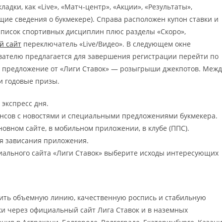
дки, как «Live», «Матч-центр», «Акции», «Результаты»,
ие сведения о букмекере). Справа расположен купон ставки и
список спортивных дисциплин плюс разделы «Скоро»,
й сайт
переключатель «Live/Видео». В следующем окне
ователю предлагается для завершения регистрации перейти по
е предложение от «Лиги Ставок» — розыгрыши джекпотов. Межд
 годовые призы.
экспресс дня.
онсов с новостями и специальными предложениями букмекера.
новном сайте, в мобильном приложении, в клубе (ППС).
ся зависания приложения.
иального сайта «Лиги Ставок» выберите исходы интересующих
ить объемную линию, качественную роспись и стабильную
ки через официальный сайт Лига Ставок и в наземных