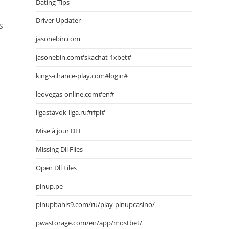
Dating Tips
Driver Updater
S
jasonebin.com
jasonebin.com#skachat-1xbet#
kings-chance-play.com#login#
leovegas-online.com#en#
ligastavok-liga.ru#rfpl#
Mise à jour DLL
Missing Dll Files
Open Dll Files
pinup.pe
pinupbahis9.com/ru/play-pinupcasino/
pwastorage.com/en/app/mostbet/