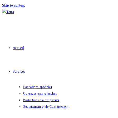
Skip to content
Accueil
Services
Fondations spéciales
Ouvrages paravalanches
Protections chutes pierres
Soutènement et de Confortement