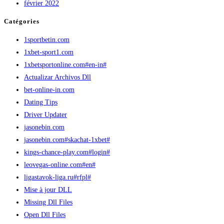
février 2022
Catégories
1sportbetin.com
1xbet-sport1.com
1xbetsportonline.com#en-in#
Actualizar Archivos Dll
bet-online-in.com
Dating Tips
Driver Updater
jasonebin.com
jasonebin.com#skachat-1xbet#
kings-chance-play.com#login#
leovegas-online.com#en#
ligastavok-liga.ru#rfpl#
Mise à jour DLL
Missing Dll Files
Open Dll Files