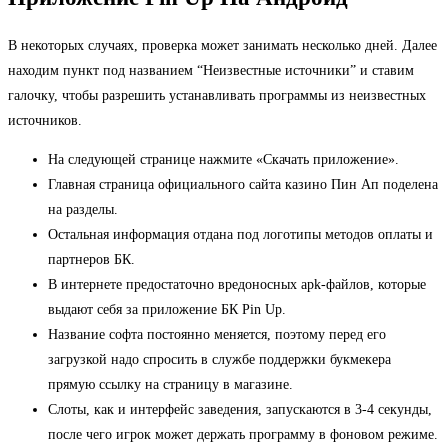
В некоторых случаях, проверка может занимать несколько дней. Далее
находим пункт под названием “Неизвестные источники” и ставим
галочку, чтобы разрешить устанавливать программы из неизвестных
источников.
На следующей странице нажмите «Скачать приложение».
Главная страница официального сайта казино Пин Ап поделена
на разделы.
Остальная информация отдана под логотипы методов оплаты и
партнеров БК.
В интернете предостаточно вредоносных apk-файлов, которые
выдают себя за приложение БК Pin Up.
Название софта постоянно меняется, поэтому перед его
загрузкой надо спросить в службе поддержки букмекера
прямую ссылку на страницу в магазине.
Слоты, как и интерфейс заведения, запускаются в 3-4 секунды,
после чего игрок может держать программу в фоновом режиме.