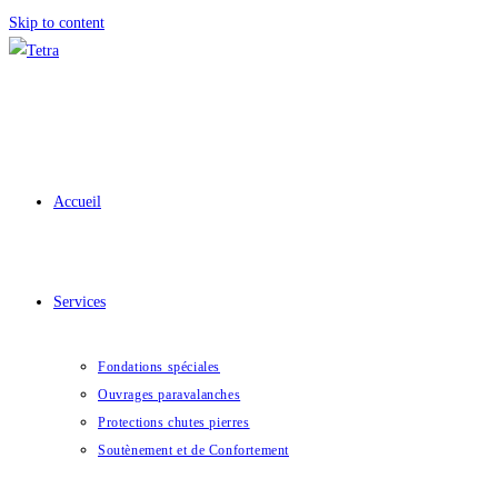
Skip to content
Accueil
Services
Fondations spéciales
Ouvrages paravalanches
Protections chutes pierres
Soutènement et de Confortement