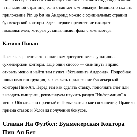
и на главной странице, если отмотает к «подвалу». Безопасно скачать
приложение Pin up bet на Андроид можно с официальных страниц
букмекерской конторы. Здесь первое препятствие ожидает
пользователей, которые устанавливают файл с компьютера.
Казино Пинап
После завершения этого шага вам доступен весь функционал
букмекерской конторы. Еще один способ — свайпнуть вправо,
открыть меню и найти там пункт «Установить Андроид». Подробная
пошаговая инструкция, как скачать приложение букмекерской
конторы Пин-Ап. Перед тем как сделать ставку, пополнять счет или
выводить выигрыш, рекомендуем изучить раздел “Информация” в
меню. Обязательно прочитайте Пользовательское соглашение, Правила
приема ставок и Условия получения бонусов.
Ставки На Футбол: Букмекерская Контора
Пин Ап Бет