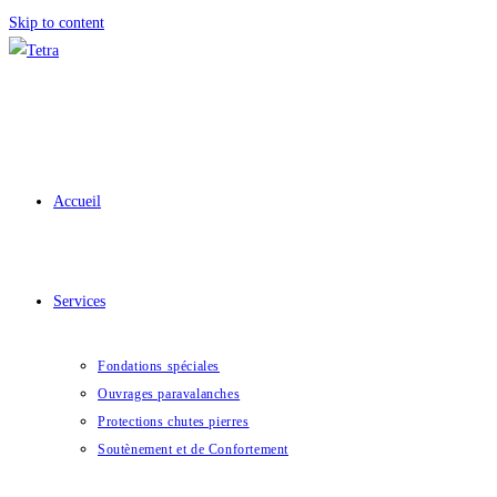
Skip to content
Accueil
Services
Fondations spéciales
Ouvrages paravalanches
Protections chutes pierres
Soutènement et de Confortement