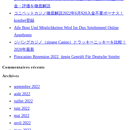
金・評価を徹底解説
コニベットカジノ徹底解説2022年6月$20入金不要ボーナス！
konibet登録
Alle Boni Und Möglichkeiten Wird Im Dux Spieltempel Online
Angeboten
ジパングカジノ（zipang Casino）とラッキーニッキーを比較！
2020年最新
Pinocasino Rezension 2022 ️ üppig Geprüft Für Deutsche Spieler
Commentaires récents
Archives
septembre 2022
août 2022
juillet 2022
juin 2022
mai 2022
avril 2022