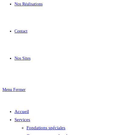
Nos Réalisations
Contact
Nos Sites
Menu
Fermer
Accueil
Services
Fondations spéciales