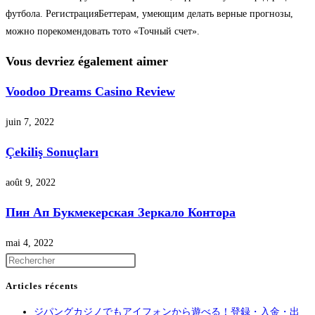
футбола. РегистрацияБеттерам, умеющим делать верные прогнозы,
можно порекомендовать тото «Точный счет».
Vous devriez également aimer
Voodoo Dreams Casino Review
juin 7, 2022
Çekiliş Sonuçları
août 9, 2022
Пин Ап Букмекерская Зеркало Контора
mai 4, 2022
Articles récents
ジパングカジノでもアイフォンから遊べる！登録・入金・出