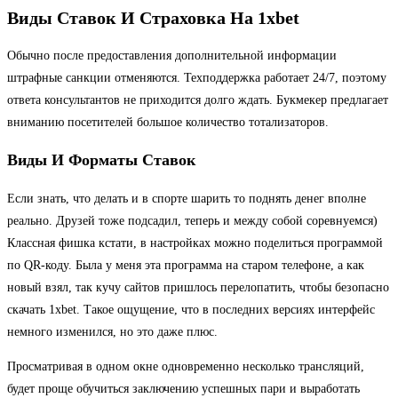
Виды Ставок И Страховка На 1xbet
Обычно после предоставления дополнительной информации
штрафные санкции отменяются. Техподдержка работает 24/7, поэтому
ответа консультантов не приходится долго ждать. Букмекер предлагает
вниманию посетителей большое количество тотализаторов.
Виды И Форматы Ставок
Если знать, что делать и в спорте шарить то поднять денег вполне
реально. Друзей тоже подсадил, теперь и между собой соревнуемся)
Классная фишка кстати, в настройках можно поделиться программой
по QR-коду. Была у меня эта программа на старом телефоне, а как
новый взял, так кучу сайтов пришлось перелопатить, чтобы безопасно
скачать 1xbet. Такое ощущение, что в последних версиях интерфейс
немного изменился, но это даже плюс.
Просматривая в одном окне одновременно несколько трансляций,
будет проще обучиться заключению успешных пари и выработать