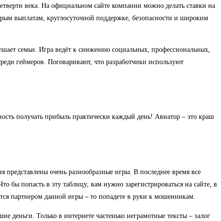
 четверти века. На официальном сайте компании можно делать ставки на
ыстрым выплатам, круглосуточной поддержке, безопасности и широким
зрушает семьи. Игра ведёт к снижению социальных, профессиональных,
 среди геймеров. Поговаривают, что разработчики используют
ность получать прибыль практически каждый день! Авиатор – это краш
я представлены очень разнообразные игры. В последнее время все
то бы попасть в эту таблицу, вам нужно зарегистрироваться на сайте, в
ется партнером данной игры – то попадете в руки к мошенникам.
ие деньги. Только в интернете частенько неграмотные тексты – залог