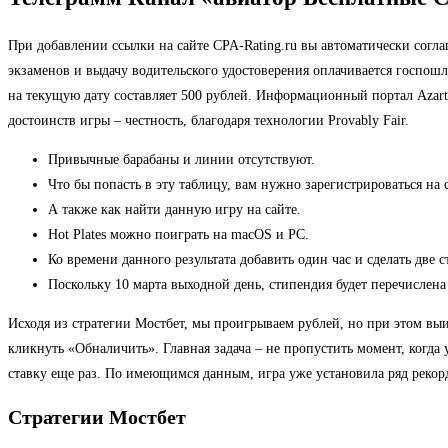
При добавлении ссылки на сайте CPA-Rating.ru вы автоматически согл
экзаменов и выдачу водительского удостоверения оплачивается госпошл
на текущую дату составляет 500 рублей. Информационный портал Azart
достоинств игры – честность, благодаря технологии Provably Fair.
Привычные барабаны и линии отсутствуют.
Что бы попасть в эту таблицу, вам нужно зарегистрироваться на 
А также как найти данную игру на сайте.
Hot Plates можно поиграть на macOS и PC.
Ко времени данного результата добавить один час и сделать две 
Поскольку 10 марта выходной день, стипендия будет перечислена 
Исходя из стратегии Мостбет, мы проигрываем рублей, но при этом выи
кликнуть «Обналичить». Главная задача – не пропустить момент, когда 
ставку еще раз. По имеющимся данным, игра уже установила ряд рекорд
Стратегии Мостбет