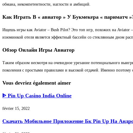
обмана, некомпетентности, наглости и амбиций.
Как Играть В « авиатор » У Букмекера « париматч »
Ищешь игры как Aviator – Bush Pilot? Это топ игр, похожих на Aviator 
изюминкой отеля является эффектный бассейн со стеклянным дном рас
Обзор Онлайн Игры Авиатор
Таким образом несмотря на очевидное урезание потенциального выигры
поколения с простыми правилами и высокой отдачей. Именно поэтому он
Vous devriez également aimer
ᐈ Pin Up Casino India Online
février 15, 2022
Скачать Мобильное Приложение Бк Pin Up На Андро