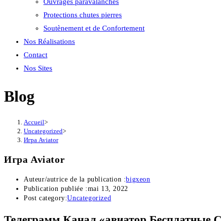
Ouvrages paravalanches
Protections chutes pierres
Soutènement et de Confortement
Nos Réalisations
Contact
Nos Sites
Blog
Accueil
>
Uncategorized
>
Игра Aviator
Игра Aviator
Auteur/autrice de la publication :
bigxeon
Publication publiée :
mai 13, 2022
Post category:
Uncategorized
Телеграмм Канал «авиатор Бесплатные С