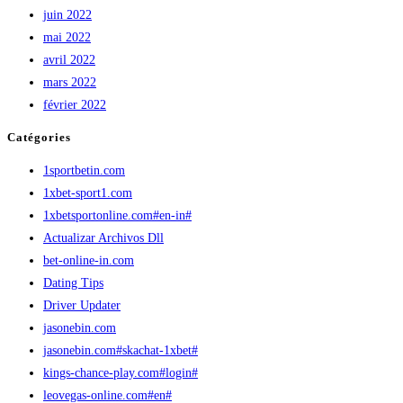
juin 2022
mai 2022
avril 2022
mars 2022
février 2022
Catégories
1sportbetin.com
1xbet-sport1.com
1xbetsportonline.com#en-in#
Actualizar Archivos Dll
bet-online-in.com
Dating Tips
Driver Updater
jasonebin.com
jasonebin.com#skachat-1xbet#
kings-chance-play.com#login#
leovegas-online.com#en#