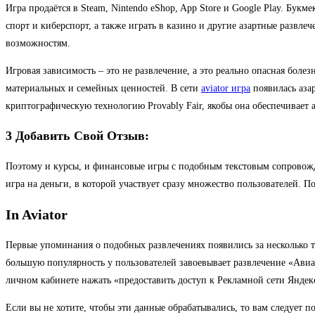
Игра продаётся в Steam, Nintendo eShop, App Store и Google Play. Бу
спорт и киберспорт, а также играть в казино и другие азартные разв
возможностям.
Игровая зависимость – это не развлечение, а это реально опасная бол
материальных и семейных ценностей. В сети
aviator игра
появилась азар
криптографическую технологию Provably Fair, якобы она обеспечивает
3 Добавить Свой Отзыв:
Поэтому и курсы, и финансовые игры с подобным текстовым сопровожде
игра на деньги, в которой участвует сразу множество пользователей. Пож
In Aviator
Первые упоминания о подобных развлечениях появились за несколько т
большую популярность у пользователей завоевывает развлечение «Авиато
личном кабинете нажать «предоставить доступ к Рекламной сети Яндекс
Если вы не хотите, чтобы эти данные обрабатывались, то вам следует 