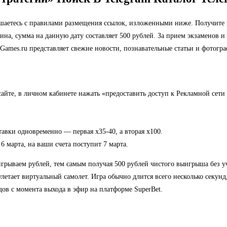
ашаетесь с правилами размещения ссылок, изложенными ниже. Получите в
ина, сумма на данную дату составляет 500 рублей. За прием экзаменов и
Games.ru представляет свежие новости, познавательные статьи и фотогр
сайте, в личном кабинете нажать «предоставить доступ к Рекламной сети
ставки одновременно — первая х35-40, а вторая х100.
6 марта, на ваши счета поступит 7 марта.
грываем рублей, тем самым получая 500 рублей чистого выигрыша без уче
улетает виртуальный самолет. Игра обычно длится всего несколько секунд
ов с момента выхода в эфир на платформе SuperBet.