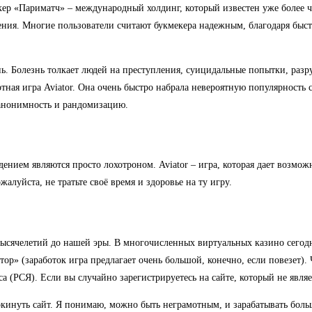
кмекер «Париматч» – международный холдинг, который известен уже более
лечения. Многие пользователи считают букмекера надежным, благодаря б
езнь. Болезнь толкает людей на преступления, суицидальные попытки, ра
тная игра Aviator. Она очень быстро набрала невероятную популярность
 анонимность и рандомизацию.
нием являются просто лохотроном. Aviator – игра, которая дает возмож
алуйста, не тратьте своё время и здоровье на ту игру.
ысячелетий до нашей эры. В многочисленных виртуальных казино сегодн
р» (заработок игра предлагает очень большой, конечно, если повезет). Ч
а (РСЯ). Если вы случайно зарегистрируетесь на сайте, который не явля
покинуть сайт. Я понимаю, можно быть неграмотным, и зарабатывать больш