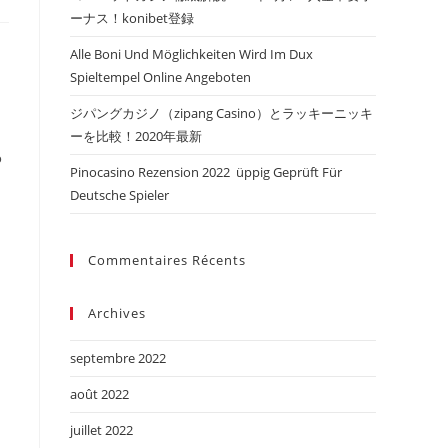
ーナス！konibet登録
Alle Boni Und Möglichkeiten Wird Im Dux
Spieltempel Online Angeboten
ジパングカジノ（zipang Casino）とラッキーニッキ
ーを比較！2020年最新
ə
Pinocasino Rezension 2022 ️ üppig Geprüft Für
Deutsche Spieler
Commentaires Récents
Archives
septembre 2022
août 2022
juillet 2022