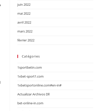
juin 2022
ə
mai 2022
avril 2022
mars 2022
février 2022
Catégories
1sportbetin.com
1xbet-sport1.com
l
1xbetsportonline.com#en-in#
Actualizar Archivos Dll
bet-online-in.com