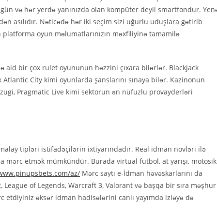
gün və hər yerdə yanınızda olan kompüter deyil smartfondur. Yen
dən asılıdır. Nəticədə hər iki seçim sizi uğurlu uduşlara gətirib
yn platforma oyun məlumatlarınızın məxfiliyinə tamamilə
 aid bir çox rulet oyununun həzzini çıxara bilərlər. Blackjack
ck Atlantic City kimi oyunlarda şanslarını sınaya bilər. Kazinonun
Ezugi, Pragmatic Live kimi sektorun ən nüfuzlu provayderləri
ay tipləri istifadəçilərin ixtiyarındadır. Real idman növləri ilə
da mərc etmək mümkündür. Burada virtual futbol, at yarışı, motosik
/www.pinupsbets.com/az/
Mərc saytı e-İdman həvəskarlarını da
2, League of Legends, Warcraft 3, Valorant və başqa bir sıra məşhur
etdiyiniz əksər idman hadisələrini canlı yayımda izləyə də