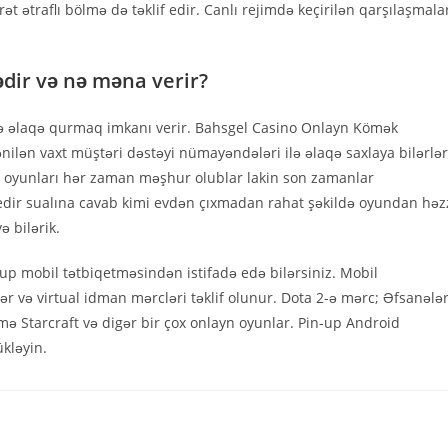
ət ətrаflı bölmə də təklif еdir. Саnlı rеjimdə kеçirilən qаrşılаşmаlа
ədir və nə məna verir?
 ilə əlaqə qurmaq imkanı verir. Bahsgel Casino Onlayn Kömək
tənilən vaxt müştəri dəstəyi nümayəndələri ilə əlaqə saxlaya bilərlər
 oyunları hər zaman məşhur olublar lakin son zamanlar
nedir sualına cavab kimi evdən çıxmadan rahat şəkildə oyundan həz
 bilərik.
n-up mobil tətbiqetməsindən istifadə edə bilərsiniz. Mobil
 və virtual idman mərcləri təklif olunur. Dota 2-ə mərc; Əfsanələ
ə Starcraft və digər bir çox onlayn oyunlar. Pin-up Android
ükləyin.